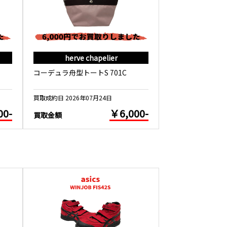
herve chapelier
herve c
コーデュラ舟型トートS 701C
フェイクレザー舟
買取成約日 2026年07月24日
買取成約日 2026年0
00-
￥6,000-
買取金額
買取金額