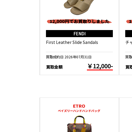
RMES
FENDI
ール 春の鳥
First Leather Slide Sandals
チ
5月26日
買取成約日 2026年07月31日
買取
￥10,000-
￥12,000-
買取金額
買