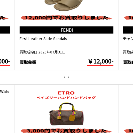
FENDI
First Leather Slide Sandals
チャ
買取成約日 2026年07月31日
買取成
000-
￥12,000-
買取金額
買取
‹
›