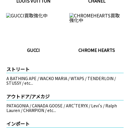
LOUIS VUITTON
CHANEL
GUCCI
CHROME HEARTS
ストリート
A BATHING APE / WACKO MARIA / WTAPS / TENDERLOIN /
STUSSY / etc...
アウトドア/アメカジ
PATAGONIA / CANADA GOOSE / ARC'TERYX / Levi's / Ralph
Lauren / CHAMPION / etc...
インポート