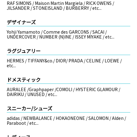
RAF SIMONS / Maison Martin Margiela / RICK OWENS /
JILSANDER / STONEISLAND / BURBERRY / etc...
デザイナーズ
Yohji Yamamoto / Comme des GARCONS / SACAI /
UNDERCOVER / NUMBER (N)INE / ISSEY MIYAKE / etc...
ラグジュアリー
HERMES / TIFFANY&co./ DIOR/ PRADA / CELINE / LOEWE /
etc...
ドメスティック
AURALEE /Graphpaper /COMOLI / HYSTERIC GLAMOUR /
DAIRIKU / UNUSED / etc...
スニーカー/シューズ
adidas / NEWBALANCE / HOKAONEONE / SALOMON / Alden /
Paraboot / etc...
レディース