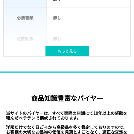
必要書類
無し
点数制限
無し
もっと見る
宅配キット(バッグ)が必要な場合は送
梱包材
付
NIKEやSUPREME等ブランド古着
対象ブランド
取扱いブランド例はこちら
商品知識豊富なバイヤー
北海道、本州、四国、九州
対応エリア
※現在、沖縄県・離島からのお申込みは対
応不可となっております。
当サイトのバイヤーは、すべて実際の店舗にて10年以上の経験を
積んだベテランで構成されております。
洋服だけでなく日ごろから高級品を多く鑑定しておりますので、
お客様の大切なお品物の価値を見落とすことなく、適正な査定を