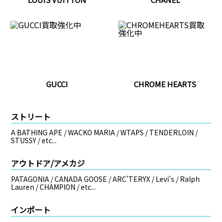
GUCCI
CHROME HEARTS
ストリート
A BATHING APE / WACKO MARIA / WTAPS / TENDERLOIN /
STUSSY / etc...
アウトドア/アメカジ
PATAGONIA / CANADA GOOSE / ARC'TERYX / Levi's / Ralph
Lauren / CHAMPION / etc...
インポート