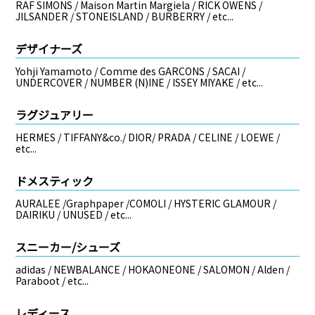
RAF SIMONS / Maison Martin Margiela / RICK OWENS /
JILSANDER / STONEISLAND / BURBERRY / etc...
デザイナーズ
Yohji Yamamoto / Comme des GARCONS / SACAI /
UNDERCOVER / NUMBER (N)INE / ISSEY MIYAKE / etc...
ラグジュアリー
HERMES / TIFFANY&co./ DIOR/ PRADA / CELINE / LOEWE /
etc...
ドメスティック
AURALEE /Graphpaper /COMOLI / HYSTERIC GLAMOUR /
DAIRIKU / UNUSED / etc...
スニーカー/シューズ
adidas / NEWBALANCE / HOKAONEONE / SALOMON / Alden /
Paraboot / etc...
レディース