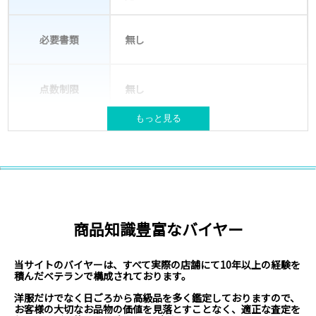
必要書類
無し
点数制限
無し
もっと見る
宅配キット(バッグ)が必要な場合は送
梱包材
付
NIKEやSUPREME等ブランド古着
対象ブランド
取扱いブランド例はこちら
商品知識豊富なバイヤー
北海道、本州、四国、九州
対応エリア
※現在、沖縄県・離島からのお申込みは対
応不可となっております。
当サイトのバイヤーは、すべて実際の店舗にて10年以上の経験を
積んだベテランで構成されております。
洋服だけでなく日ごろから高級品を多く鑑定しておりますので、
お客様の大切なお品物の価値を見落とすことなく、適正な査定を