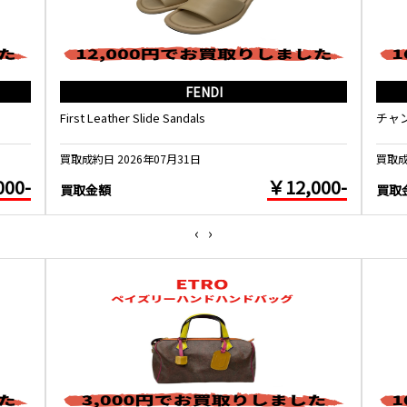
FENDI
First Leather Slide Sandals
チャ
買取成約日 2026年07月31日
買取成
000-
￥12,000-
買取金額
買取
‹
›