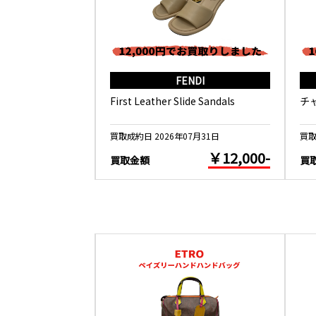
RMES
FENDI
ール 春の鳥
First Leather Slide Sandals
チ
5月26日
買取成約日 2026年07月31日
買取
￥10,000-
￥12,000-
買取金額
買