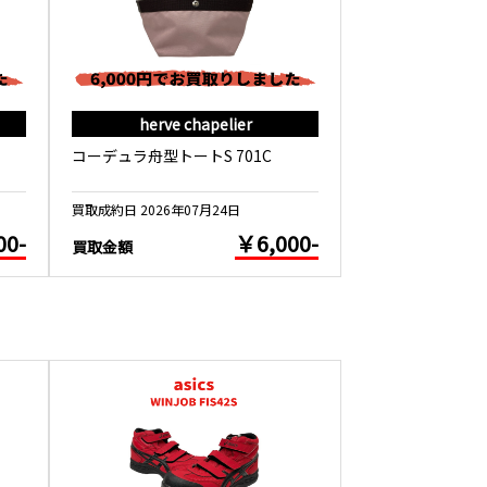
herve chapelier
herve c
コーデュラ舟型トートS 701C
フェイクレザー舟
買取成約日 2026年07月24日
買取成約日 2026年0
00-
￥6,000-
買取金額
買取金額