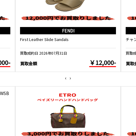
FENDI
First Leather Slide Sandals
チャ
買取成約日 2026年07月31日
買取成
000-
￥12,000-
買取金額
買取
‹
›