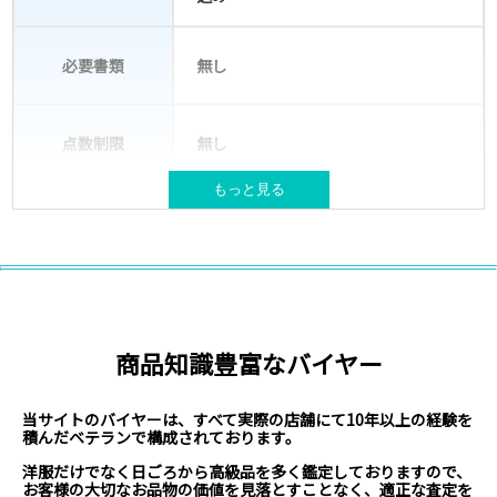
必要書類
無し
点数制限
無し
もっと見る
宅配キット(バッグ)が必要な場合は送
梱包材
付
NIKEやSUPREME等ブランド古着
対象ブランド
取扱いブランド例はこちら
商品知識豊富なバイヤー
北海道、本州、四国、九州
対応エリア
※現在、沖縄県・離島からのお申込みは対
応不可となっております。
当サイトのバイヤーは、すべて実際の店舗にて10年以上の経験を
積んだベテランで構成されております。
洋服だけでなく日ごろから高級品を多く鑑定しておりますので、
お客様の大切なお品物の価値を見落とすことなく、適正な査定を