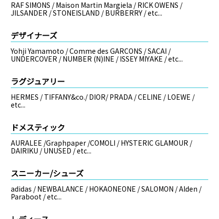
RAF SIMONS / Maison Martin Margiela / RICK OWENS /
JILSANDER / STONEISLAND / BURBERRY / etc...
デザイナーズ
Yohji Yamamoto / Comme des GARCONS / SACAI /
UNDERCOVER / NUMBER (N)INE / ISSEY MIYAKE / etc...
ラグジュアリー
HERMES / TIFFANY&co./ DIOR/ PRADA / CELINE / LOEWE /
etc...
ドメスティック
AURALEE /Graphpaper /COMOLI / HYSTERIC GLAMOUR /
DAIRIKU / UNUSED / etc...
スニーカー/シューズ
adidas / NEWBALANCE / HOKAONEONE / SALOMON / Alden /
Paraboot / etc...
レディース