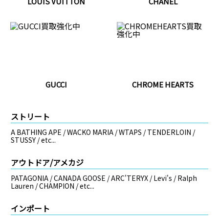
LOUIS VUITTON
CHANEL
GUCCI
CHROME HEARTS
ストリート
A BATHING APE / WACKO MARIA / WTAPS / TENDERLOIN /
STUSSY / etc...
アウトドア/アメカジ
PATAGONIA / CANADA GOOSE / ARC'TERYX / Levi's / Ralph
Lauren / CHAMPION / etc...
インポート