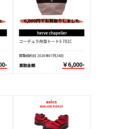
herve chapelier
herve c
コーデュラ舟型トートS 701C
フェイクレザー舟
買取成約日 2026年07月24日
買取成約日 2026年0
00-
￥6,000-
買取金額
買取金額