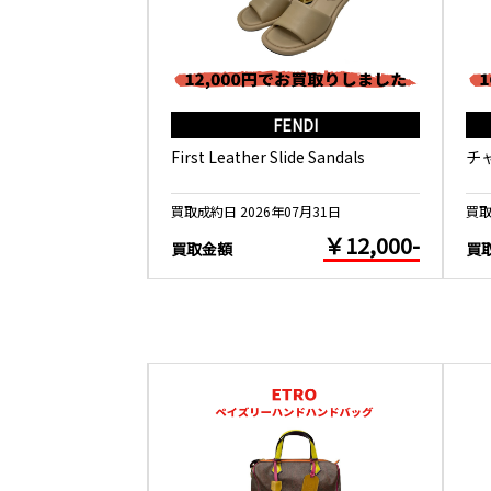
RMES
FENDI
ール 春の鳥
First Leather Slide Sandals
チ
5月26日
買取成約日 2026年07月31日
買取
￥10,000-
￥12,000-
買取金額
買