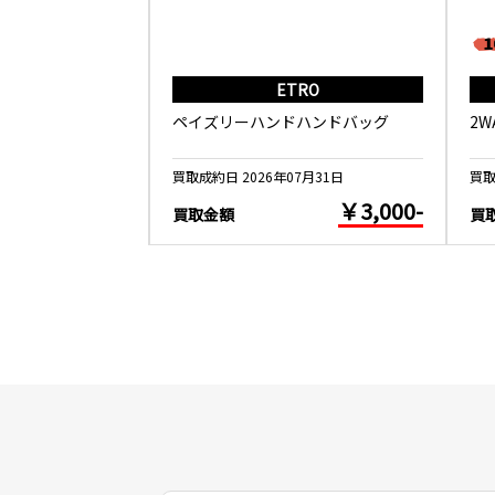
ALANCE
ETRO
ND U1500WSB
ペイズリーハンドハンドバッグ
2
5月26日
買取成約日 2026年07月31日
買取
￥10,000-
￥3,000-
買取金額
買