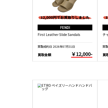
RMES
FENDI
ール 春の鳥
First Leather Slide Sandals
チ
5月26日
買取成約日 2026年07月31日
買取
￥10,000-
￥12,000-
買取金額
買