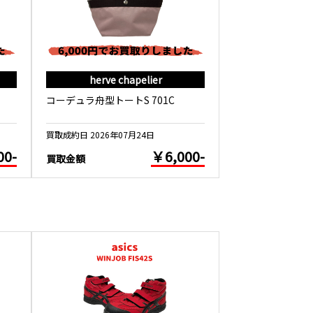
herve chapelier
herve c
コーデュラ舟型トートS 701C
フェイクレザー舟
買取成約日 2026年07月24日
買取成約日 2026年0
00-
￥6,000-
買取金額
買取金額