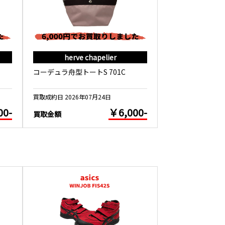
herve chapelier
herve c
コーデュラ舟型トートS 701C
フェイクレザー舟
買取成約日 2026年07月24日
買取成約日 2026年0
00-
￥6,000-
買取金額
買取金額