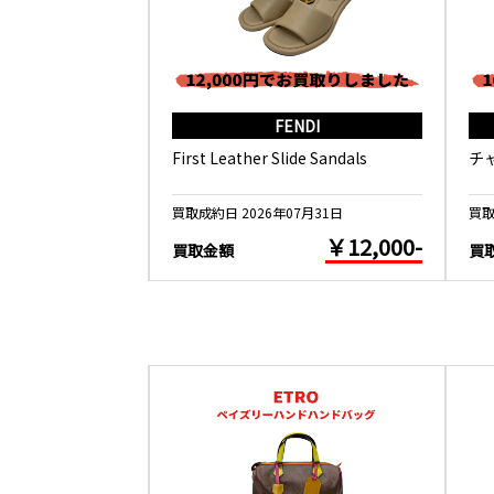
RMES
FENDI
ール 春の鳥
First Leather Slide Sandals
チ
5月26日
買取成約日 2026年07月31日
買取
￥10,000-
￥12,000-
買取金額
買