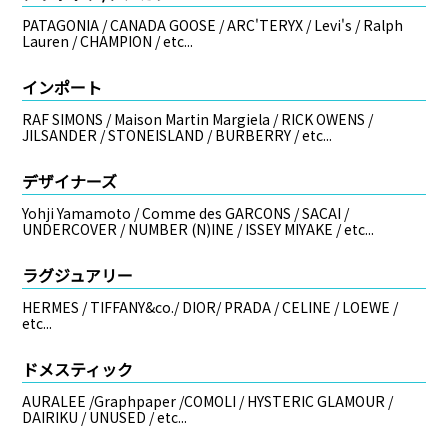
PATAGONIA / CANADA GOOSE / ARC'TERYX / Levi's / Ralph
Lauren / CHAMPION / etc...
インポート
RAF SIMONS / Maison Martin Margiela / RICK OWENS /
JILSANDER / STONEISLAND / BURBERRY / etc...
デザイナーズ
Yohji Yamamoto / Comme des GARCONS / SACAI /
UNDERCOVER / NUMBER (N)INE / ISSEY MIYAKE / etc...
ラグジュアリー
HERMES / TIFFANY&co./ DIOR/ PRADA / CELINE / LOEWE /
etc...
ドメスティック
AURALEE /Graphpaper /COMOLI / HYSTERIC GLAMOUR /
DAIRIKU / UNUSED / etc...