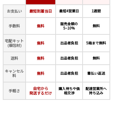
お支払い
最短到着当日
最短4営業日
1週間
販売金額の
手数料
無料
無料
5~10%
宅配キット
無料
出品者負担
5箱まで無料
(梱包材)
送料
無料
出品者負担
無料
キャンセル
無料
出品者負担
着払い返送
料
自宅から
購入待ちや価
配達営業所へ
手軽さ
発送するだけ
格交渉
持ち込み