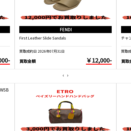
FENDI
First Leather Slide Sandals
チャ
買取成約日 2026年07月31日
買取成
000-
￥12,000-
買取金額
買取
‹
›