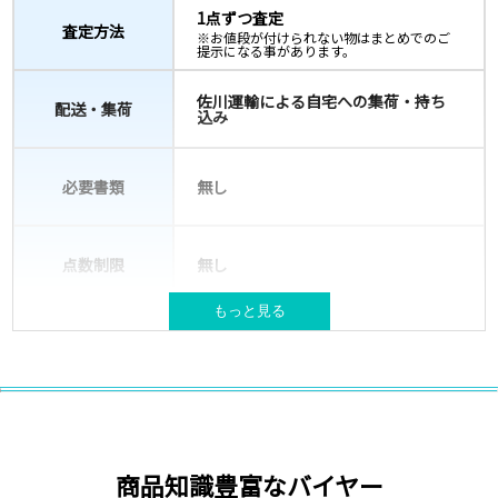
1点ずつ査定
査定方法
※お値段が付けられない物はまとめでのご
提示になる事があります。
佐川運輸による自宅への集荷・持ち
配送・集荷
込み
必要書類
無し
点数制限
無し
もっと見る
宅配キット(バッグ)が必要な場合は送
梱包材
付
NIKEやSUPREME等ブランド古着
対象ブランド
取扱いブランド例はこちら
商品知識豊富なバイヤー
北海道、本州、四国、九州