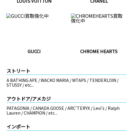
LOUIS VUITTON
CHANEL
GUCCI
CHROME HEARTS
ストリート
A BATHING APE / WACKO MARIA / WTAPS / TENDERLOIN /
STUSSY / etc...
アウトドア/アメカジ
PATAGONIA / CANADA GOOSE / ARC'TERYX / Levi's / Ralph
Lauren / CHAMPION / etc...
インポート