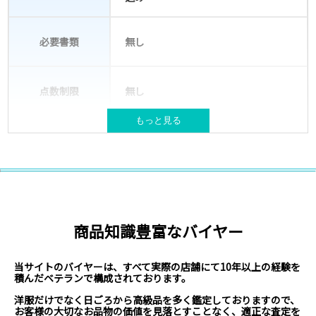
必要書類
無し
点数制限
無し
もっと見る
宅配キット(バッグ)が必要な場合は送
梱包材
付
NIKEやSUPREME等ブランド古着
対象ブランド
取扱いブランド例はこちら
商品知識豊富なバイヤー
北海道、本州、四国、九州
対応エリア
※現在、沖縄県・離島からのお申込みは対
応不可となっております。
当サイトのバイヤーは、すべて実際の店舗にて10年以上の経験を
積んだベテランで構成されております。
洋服だけでなく日ごろから高級品を多く鑑定しておりますので、
お客様の大切なお品物の価値を見落とすことなく、適正な査定を