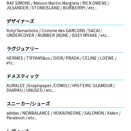
RAF SIMONS / Maison Martin Margiela / RICK OWENS /
JILSANDER / STONEISLAND / BURBERRY / etc...
デザイナーズ
Yohji Yamamoto / Comme des GARCONS / SACAI /
UNDERCOVER / NUMBER (N)INE / ISSEY MIYAKE / etc...
ラグジュアリー
HERMES / TIFFANY&co./ DIOR/ PRADA / CELINE / LOEWE /
etc...
ドメスティック
AURALEE /Graphpaper /COMOLI / HYSTERIC GLAMOUR /
DAIRIKU / UNUSED / etc...
スニーカー/シューズ
adidas / NEWBALANCE / HOKAONEONE / SALOMON / Alden /
Paraboot / etc...
レディース