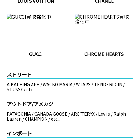
LOUIS VUITTON
CHANEL
GUCCI
CHROME HEARTS
ストリート
A BATHING APE / WACKO MARIA / WTAPS / TENDERLOIN /
STUSSY / etc...
アウトドア/アメカジ
PATAGONIA / CANADA GOOSE / ARC'TERYX / Levi's / Ralph
Lauren / CHAMPION / etc...
インポート