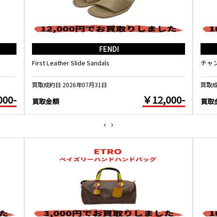
FENDI
First Leather Slide Sandals
チャ
買取成約日 2026年07月31日
買取成
000-
￥12,000-
買取金額
買取
‹
›