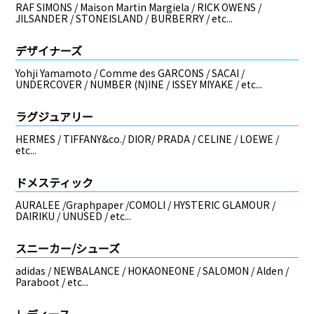
RAF SIMONS / Maison Martin Margiela / RICK OWENS /
JILSANDER / STONEISLAND / BURBERRY / etc...
デザイナーズ
Yohji Yamamoto / Comme des GARCONS / SACAI /
UNDERCOVER / NUMBER (N)INE / ISSEY MIYAKE / etc...
ラグジュアリー
HERMES / TIFFANY&co./ DIOR/ PRADA / CELINE / LOEWE /
etc...
ドメスティック
AURALEE /Graphpaper /COMOLI / HYSTERIC GLAMOUR /
DAIRIKU / UNUSED / etc...
スニーカー/シューズ
adidas / NEWBALANCE / HOKAONEONE / SALOMON / Alden /
Paraboot / etc...
レディース