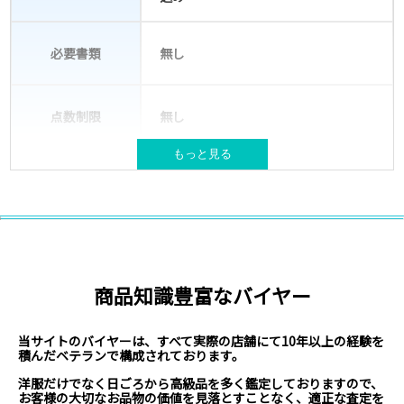
必要書類
無し
点数制限
無し
もっと見る
宅配キット(バッグ)が必要な場合は送
梱包材
付
NIKEやSUPREME等ブランド古着
対象ブランド
取扱いブランド例はこちら
商品知識豊富なバイヤー
北海道、本州、四国、九州
対応エリア
※現在、沖縄県・離島からのお申込みは対
応不可となっております。
当サイトのバイヤーは、すべて実際の店舗にて10年以上の経験を
積んだベテランで構成されております。
洋服だけでなく日ごろから高級品を多く鑑定しておりますので、
お客様の大切なお品物の価値を見落とすことなく、適正な査定を