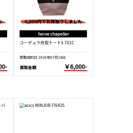
herve chapelier
herve c
コーデュラ舟型トートS 701C
フェイクレザー舟
買取成約日 2026年07月24日
買取成約日 2026年0
00-
￥6,000-
買取金額
買取金額