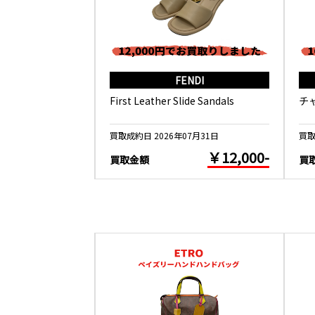
RMES
FENDI
ール 春の鳥
First Leather Slide Sandals
チ
5月26日
買取成約日 2026年07月31日
買取
￥10,000-
￥12,000-
買取金額
買